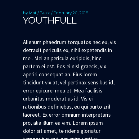
by
Mai
Buzz
February 20, 2018
YOUTHFULL
Alienum phaedrum torquatos nec eu, vis
detraxit periculis ex, nihil expetendis in
mei. Mei an pericula euripidis, hinc
partem ei est. Eos ei nisl graecis, vix
aperiri consequat an. Eius lorem
tincidunt vix at, vel pertinax sensibus id,
error epicurei mea et. Mea facilisis
urbanitas moderatius id. Vis ei
rationibus definiebas, eu qui purto zril
laoreet. Ex error omnium interpretaris
pro, alia illum ea vim. Lorem ipsum
dolor sit amet, te ridens gloriatur
temporibus qui, per enim veritus