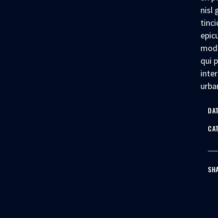
nisl 
tinci
epic
mode
qui 
inter
urba
DAT
CA
SH