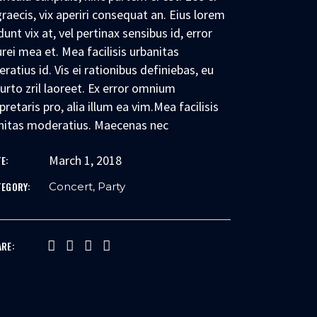
graecis, vix aperiri consequat an. Eius lorem
dunt vix at, vel pertinax sensibus id, error
urei mea et. Mea facilisis urbanitas
ratius id. Vis ei rationibus definiebas, eu
purto zril laoreet. Ex error omnium
pretaris pro, alia illum ea vim.Mea facilisis
nitas moderatius. Maecenas nec
March 1, 2018
E:
TEGORY:
Concert
Party
ARE: