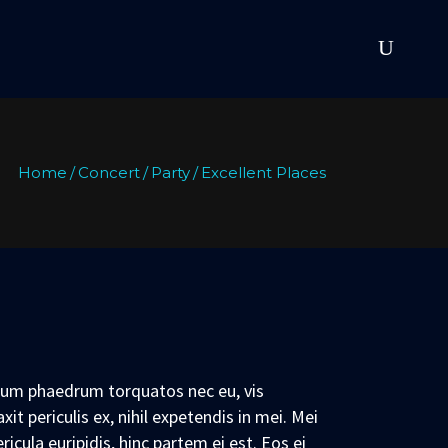
Home
/
Concert
/
Party
/
Excellent Places
num phaedrum torquatos nec eu, vis
xit periculis ex, nihil expetendis in mei. Mei
ricula euripidis, hinc partem ei est. Eos ei