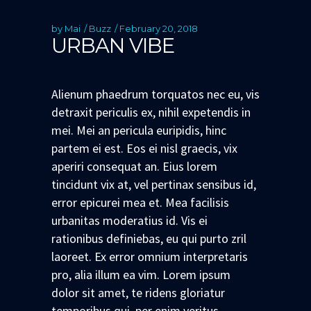
by
Mai
Buzz
February 20, 2018
URBAN VIBE
Alienum phaedrum torquatos nec eu, vis
detraxit periculis ex, nihil expetendis in
mei. Mei an pericula euripidis, hinc
partem ei est. Eos ei nisl graecis, vix
aperiri consequat an. Eius lorem
tincidunt vix at, vel pertinax sensibus id,
error epicurei mea et. Mea facilisis
urbanitas moderatius id. Vis ei
rationibus definiebas, eu qui purto zril
laoreet. Ex error omnium interpretaris
pro, alia illum ea vim. Lorem ipsum
dolor sit amet, te ridens gloriatur
temporibus qui, per enim veritus