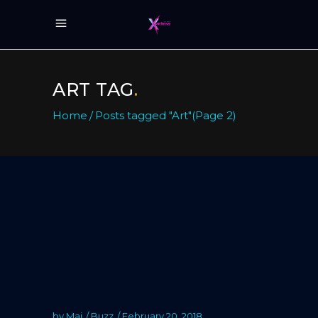
ART TAG
.
Home
/
Posts tagged "Art"
(Page 2)
by
Mai
Buzz
February 20, 2018