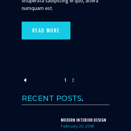
vituperata sadipscing ei quo, altera
numquam est.
READ MORE
1
2
RECENT POSTS
MODERN INTERIOR DESIGN
February 20, 2018