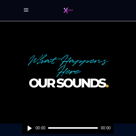
What Happens
Here
OUR SOUNDS
.
Audio
00:00
00:00
Player